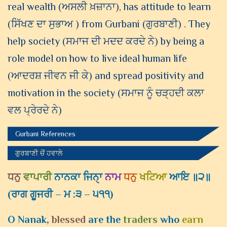
real wealth (ਅਸਲੀ ਖ਼ਜ਼ਾਨਾ), has attitude to learn
(ਸਿੱਖਣ ਦਾ ਸੁਭਾਅ ) from Gurbani (ਗੁਰਬਾਣੀ) . They
help society (ਸਮਾਜ ਦੀ ਮਦਦ ਕਰਦੇ ਨੇ) by being a
role model on how to live ideal human life
(ਆਦਰਸ਼ ਜੀਵਨ ਜੀ ਕੇ) and spread positivity and
motivation in the society (ਸਮਾਜ ਨੂੰ ਚੜ੍ਹਦੀ ਕਲਾ
ਵਲ ਪ੍ਰੇਰਦੇ ਨੇ)
Gurbani References
ਗੁਰਬਾਣੀ ਚੋਂ ਹਵਾਲੇ
ਧਨੁ
ਵਾਪਾਰੀ
ਨਾਨਕਾ ਜਿਨੑਾ
ਨਾਮ
ਧਨੁ
ਖਟਿਆ
ਆਇ ॥੨॥
(
ਰਾਗ ਗੂਜਰੀ – ਮ :੩ – ੫੧੧
)
O Nanak,
blessed
are the
traders
who
earn