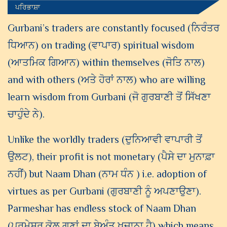
ਪਰਿਭਾਸ਼ਾ
Gurbani’s traders are constantly focused (ਨਿਰੰਤਰ
ਧਿਆਨ) on trading (ਵਾਪਾਰ) spiritual wisdom
(ਆਤਮਿਕ ਗਿਆਨ) within themselves (ਜੋਤਿ ਨਾਲ)
and with others (ਅਤੇ ਹੋਰਾਂ ਨਾਲ) who are willing
learn wisdom from Gurbani (ਜੋ ਗੁਰਬਾਣੀ ਤੋਂ ਸਿੱਖਣਾ
ਚਾਹੁੰਦੇ ਨੇ).
Unlike the worldly traders (ਦੁਨਿਆਵੀ ਵਾਪਾਰੀ ਤੋਂ
ਉਲਟ), their profit is not monetary (ਪੈਸੇ ਦਾ ਮੁਨਾਫ਼ਾ
ਨਹੀਂ) but Naam Dhan (ਨਾਮ ਧੰਨ ) i.e. adoption of
virtues as per Gurbani (ਗੁਰਬਾਣੀ ਨੂੰ ਅਪਣਾਉਣਾ).
Parmeshar has endless stock of Naam Dhan
(ਪਰਮੇਸਰ ਕੋਲ ਗੁਣਾਂ ਦਾ ਬੇਅੰਤ ਖ਼ਜ਼ਾਨਾ ਹੈ) which means