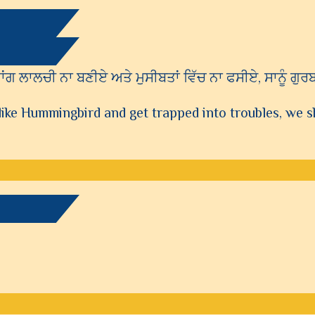
ਂਗ ਲਾਲਚੀ ਨਾ ਬਣੀਏ ਅਤੇ ਮੁਸੀਬਤਾਂ ਵਿੱਚ ਨਾ ਫਸੀਏ, ਸਾਨੂੰ ਗੁਰਬਾ
ike Hummingbird and get trapped into troubles, we 