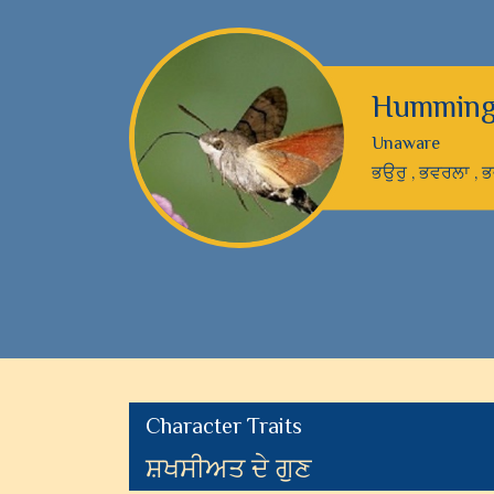
Hummingb
Unaware
ਭਉਰੁ , ਭਵਰਲਾ , 
Character Traits
ਸ਼ਖਸੀਅਤ ਦੇ ਗੁਣ