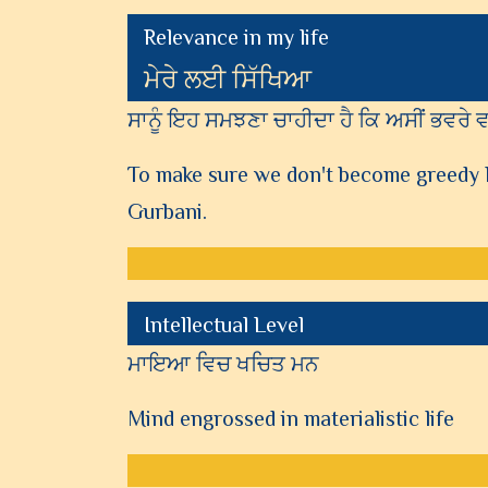
Relevance in my life
ਮੇਰੇ ਲਈ ਸਿੱਖਿਆ
ਸਾਨੂੰ ਇਹ ਸਮਝਣਾ ਚਾਹੀਦਾ ਹੈ ਕਿ ਅਸੀਂ ਭਵਰੇ ਵਾ
To make sure we don't become greedy l
Gurbani.
Intellectual Level
ਮਾਇਆ ਵਿਚ ਖਚਿਤ ਮਨ
Mind engrossed in materialistic life