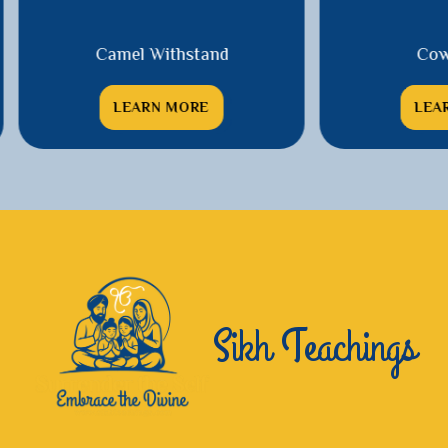
Camel Withstand
Cow Loving
LEARN MORE
LEARN MORE
Sikh Teachings