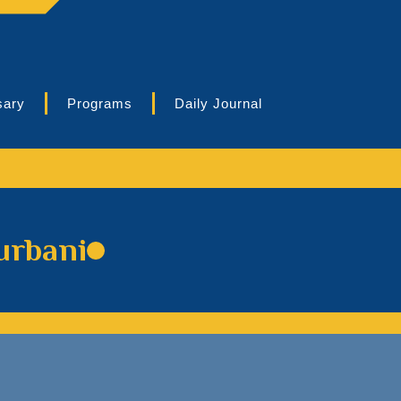
sary
Programs
Daily Journal
urbani