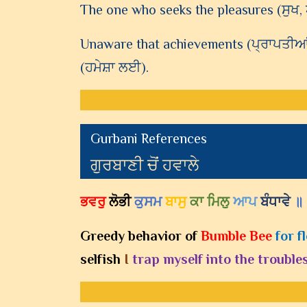
The one who seeks the pleasures (ਸੁਖ
Unaware that achievements (ਪ੍ਰਾਪਤੀਆਂ) 
(ਹਮੇਸ਼ਾ ਲਈ).
Gurbani References
ਗੁਰਬਾਣੀ ਚੋਂ ਹਵਾਲੇ
ਭਵਰੁ
ਲੋਭੀ
ਕੁਸਮ
ਬਾਸੁ
ਕਾ ਮਿਲੁ
ਆਪ
ਬੰਧਾਵੇ
॥
Greedy behavior of
Bumble Bee
for f
selfish
I
trap myself into the trouble