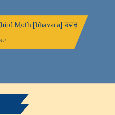
ird Moth [bhavara] ਭਵਰੁ
ਭਵਰਾ