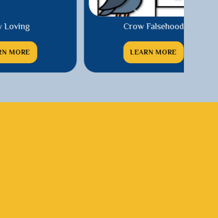
Crow Falsehood
C
LEARN MORE