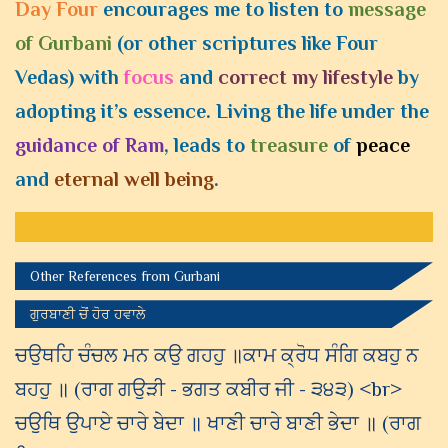
Day Four
encourages me to listen to
message
of Gurbani
(or other scriptures like Four
Vedas) with
focus
and
correct my lifestyle
by
adopting
it’s
essence. Living the life under the
guidance of Ram
, leads to
treasure
of
peace
and
eternal well being
.
Other References from Gurbani
ਗੁਰਬਾਣੀ ਚੋਂ ਹੋਰ ਹਵਾਲੇ
ਚਉਥਹਿ ਚੰਚਲ ਮਨ ਕਉ ਗਹਹੁ ॥ਕਾਮ ਕ੍ਰੋਧ ਸੰਗਿ ਕਬਹੁ ਨ
ਬਹਹੁ ॥ (ਰਾਗ ਗਉੜੀ - ਭਗਤ ਕਬੀਰ ਜੀ - ੩੪੩) <br>
ਚਉਥਿ ਉਪਾਏ ਚਾਰੇ ਬੇਦਾ ॥ ਖਾਣੀ ਚਾਰੇ ਬਾਣੀ ਭੇਦਾ ॥ (ਰਾਗ