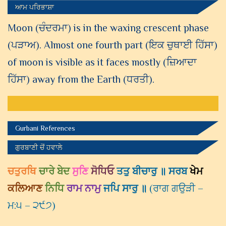
ਆਮ ਪਰਿਭਾਸ਼ਾ
Moon (ਚੰਦਰਮਾ) is in the waxing crescent phase
(ਪੜਾਅ). Almost one fourth part (ਇਕ ਚੁਥਾਈ ਹਿੱਸਾ)
of moon is visible as it faces mostly (ਜ਼ਿਆਦਾ
ਹਿੱਸਾ) away from the Earth (ਧਰਤੀ).
Gurbani References
ਗੁਰਬਾਣੀ ਚੋਂ ਹਵਾਲੇ
ਚਤੁਰਥਿ
ਚਾਰੇ ਬੇਦ
ਸੁਣਿ
ਸੋਧਿਓ
ਤਤੁ ਬੀਚਾਰੁ ॥
ਸਰਬ
ਖੇਮ
ਕਲਿਆਣ
ਨਿਧਿ
ਰਾਮ ਨਾਮੁ
ਜਪਿ ਸਾਰੁ ॥
(
ਰਾਗ ਗਉੜੀ –
ਮ:੫ – ੨੯੭
)