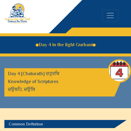
Day 4 in the light Gurbani
Day 4 [Chaturath] ਚਤੁਰਥਿ
Knowledge of Scriptures
ਚਉਥਹਿ, ਚਉਥਿ
Common Definition